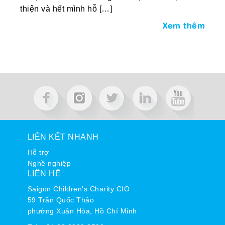
thiện và hết mình hỗ […]
Xem thêm
LIÊN KẾT NHANH
Hỗ trợ
Nghề nghiệp
LIÊN HỆ
Saigon Children's Charity CIO
59 Trần Quốc Thảo
phường Xuân Hòa, Hồ Chí Minh