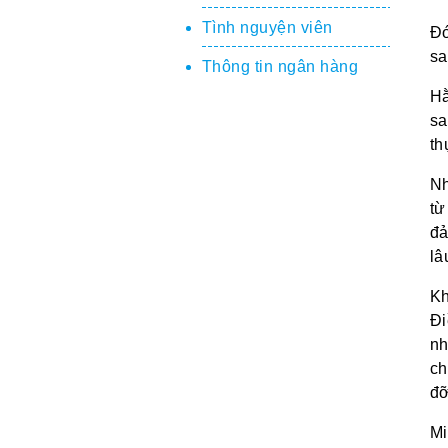
Tình nguyện viên
Đó
sa
Thông tin ngân hàng
Hằ
sa
th
Nh
từ
đả
lâ
Kh
Đi
nh
ch
đỡ
Mi