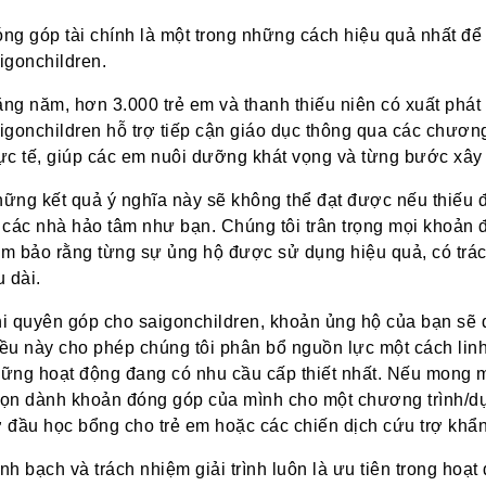
ng góp tài chính là một trong những cách hiệu quả nhất đ
igonchildren.
ng năm, hơn 3.000 trẻ em và thanh thiếu niên có xuất phát
igonchildren hỗ trợ tiếp cận giáo dục thông qua các chương
ực tế, giúp các em nuôi dưỡng khát vọng và từng bước xây
ững kết quả ý nghĩa này sẽ không thể đạt được nếu thiếu 
 các nhà hảo tâm như bạn. Chúng tôi trân trọng mọi khoản 
m bảo rằng từng sự ủng hộ được sử dụng hiệu quả, có trác
u dài.
i quyên góp cho saigonchildren, khoản ủng hộ của bạn sẽ
ều này cho phép chúng tôi phân bổ nguồn lực một cách linh
ững hoạt động đang có nhu cầu cấp thiết nhất. Nếu mong m
ọn dành khoản đóng góp của mình cho một chương trình/dự
 đầu học bổng cho trẻ em hoặc các chiến dịch cứu trợ khẩn
nh bạch và trách nhiệm giải trình luôn là ưu tiên trong hoạ