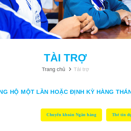
TÀI TRỢ
Trang chủ
Tài trợ
NG HỘ MỘT LẦN HOẶC ĐỊNH KỲ HÀNG THÁ
Chuyển khoản Ngân hàng
Thẻ tín d