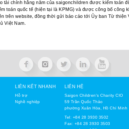
o tài chính hằng năm của saigonchildren được kiểm toán độ
ểm toán quốc tế (hiện tại là KPMG) và được công bố công 
ên trên website, đồng thời gửi báo cáo tới Ủy ban Từ thi
ủ Việt Nam.
LIÊN KẾT NHANH
LIÊN HỆ
Hỗ trợ
Saigon Children's Charity CIO
Nghề nghiệp
59 Trần Quốc Thảo
phường Xuân Hòa, Hồ Chí Minh
Tel:
+84 28 3930 3502
Fax: +84 28 3930 3503