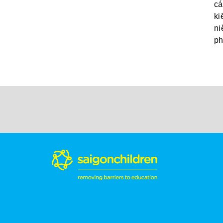
cá
ki
ni
ph