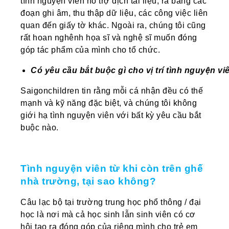
tình nguyện viên hỗ trợ dịch tài liệu, rã băng các
đoạn ghi âm, thu thập dữ liệu, các công việc liên
quan đến giấy tờ khác. Ngoài ra, chúng tôi cũng
rất hoan nghênh họa sĩ và nghệ sĩ muốn đóng
góp tác phẩm của mình cho tổ chức.
Có
yêu
cầu
bắt
buộc
gì
cho
vị
trí
tình
nguyện
vi
Saigonchildren tin rằng mỗi cá nhận đều có thế
mạnh và kỹ năng đặc biệt, và chúng tôi không
giới hạ tình nguyện viên với bất kỳ yêu cầu bắt
buộc nào.
Tình nguyện viên từ khi còn trên ghế
nhà trường, tại sao không?
Câu lạc bộ tại trường trung học phổ thông / đại
học là nơi mà cả học sinh lẫn sinh viên có cơ
hội tạo ra đóng góp của riêng mình cho trẻ em