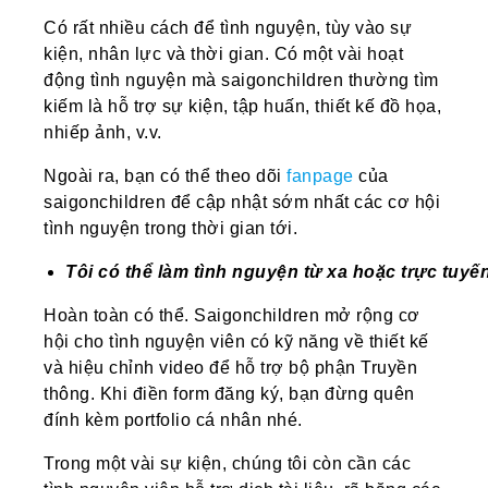
Có rất nhiều cách để tình nguyện, tùy vào sự
kiện, nhân lực và thời gian. Có một vài hoạt
động tình nguyện mà saigonchildren thường tìm
kiếm là hỗ trợ sự kiện, tập huấn, thiết kế đồ họa,
nhiếp ảnh, v.v.
Ngoài ra, bạn có thể theo dõi
fanpage
của
saigonchildren để cập nhật sớm nhất các cơ hội
tình nguyện trong thời gian tới.
Tôi
có
thể
làm
tình
nguyện
từ
xa
hoặc
trực
tuyế
Hoàn toàn có thể. Saigonchildren mở rộng cơ
hội cho tình nguyện viên có kỹ năng về thiết kế
và hiệu chỉnh video để hỗ trợ bộ phận Truyền
thông. Khi điền form đăng ký, bạn đừng quên
đính kèm portfolio cá nhân nhé.
Trong một vài sự kiện, chúng tôi còn cần các