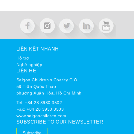
LIÊN KẾT NHANH
Hỗ trợ
Nghề nghiệp
LIÊN HỆ
Saigon Children's Charity CIO
59 Trần Quốc Thảo
phường Xuân Hòa, Hồ Chí Minh
Tel:
+84 28 3930 3502
Fax: +84 28 3930 3503
www.saigonchildren.com
SUBSCRIBE TO OUR NEWSLETTER
Subscribe