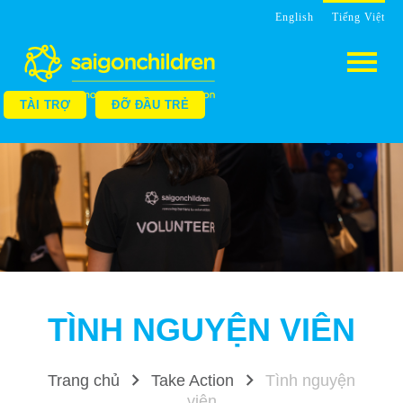
English
Tiếng Việt
TÀI TRỢ
ĐỠ ĐẦU TRẺ
TÌNH NGUYỆN VIÊN
Trang chủ
Take Action
Tình nguyện
viên