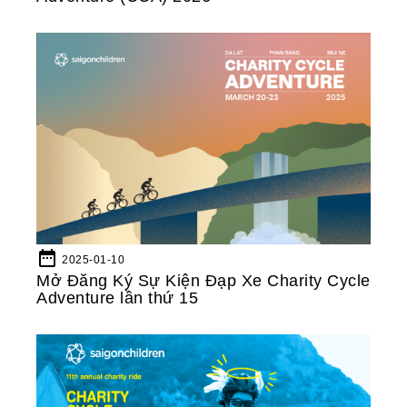
date_range
2025-01-10
Mở Đăng Ký Sự Kiện Đạp Xe Charity Cycle
Adventure lần thứ 15