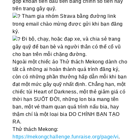
góp khoản tiền đầu tiên bằng chính số tiền này
trên trang gây quỹ.
Tham gia nhóm Strava bằng đường link
trong email chào mừng được gửi khi bạn đăng
ký.
Đi bộ, chạy, hoặc đạp xe, và chia sẻ trang
gây quỹ để bạn bè và người thân có thể cổ vũ
cho bạn trên mỗi chặng đường.
Ngoài một chiếc áo Thử thách Mekong dành cho
tất cả những ai hoàn thành quá trình đăng ký,
còn có những phần thưởng hấp dẫn mỗi khi bạn
đạt một mức gây quỹ nhất định. Chẳng hạn, một
chiếc túi Heart of Darkness, một thẻ giảm giá có
thời hạn SUỐT ĐỜI, những lon bia mang tên
bạn, một vé tham quan quá trình nấu bia, hay
thậm chí là một loại bia DO CHÍNH BẠN TẠO
RA.
Thử thách Mekong:
https://mekongchallenge.funraise.org/page/vi
.