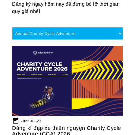
Đăng ký ngay hôm nay để đừng bỏ lỡ thời gian
quý giá nhé!
date_range
2026-01-23
Đăng kí đạp xe thiện nguyện Charity Cycle
Adventure (CCA) 2026