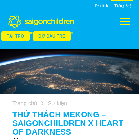
English
Tiếng Việt
TÀI TRỢ
ĐỠ ĐẦU TRẺ
Trang chủ
Sự kiện
THỬ THÁCH MEKONG –
SAIGONCHILDREN X HEART
OF DARKNESS