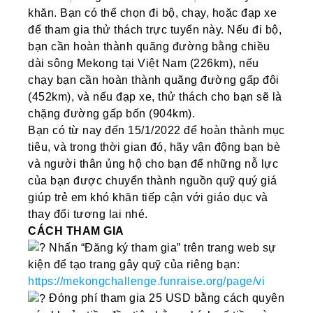
khăn. Bạn có thể chọn đi bộ, chạy, hoặc đạp xe
để tham gia thử thách trực tuyến này. Nếu đi bộ,
bạn cần hoàn thành quãng đường bằng chiều
dài sông Mekong tại Việt Nam (226km), nếu
chạy bạn cần hoàn thành quãng đường gấp đôi
(452km), và nếu đạp xe, thử thách cho bạn sẽ là
chặng đường gấp bốn (904km).
Bạn có từ nay đến 15/1/2022 để hoàn thành mục
tiêu, và trong thời gian đó, hãy vận động bạn bè
và người thân ủng hộ cho bạn để những nỗ lực
của bạn được chuyển thành nguồn quỹ quý giá
giúp trẻ em khó khăn tiếp cận với giáo dục và
thay đổi tương lai nhé.
CÁCH THAM GIA
Nhấn “Đăng ký tham gia” trên trang web sự
kiện để tạo trang gây quỹ của riêng bạn:
https://mekongchallenge.funraise.org/page/vi
Đóng phí tham gia 25 USD bằng cách quyên