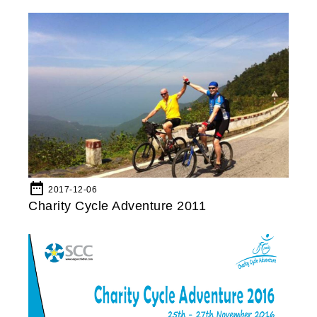
date_range
2017-12-06
Charity Cycle Adventure 2011