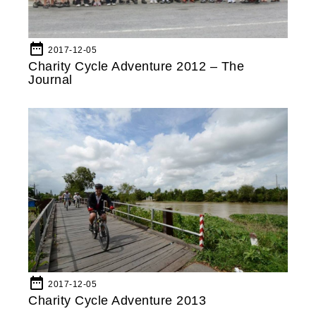
date_range
2017-12-05
Charity Cycle Adventure 2012 – The
Journal
date_range
2017-12-05
Charity Cycle Adventure 2013