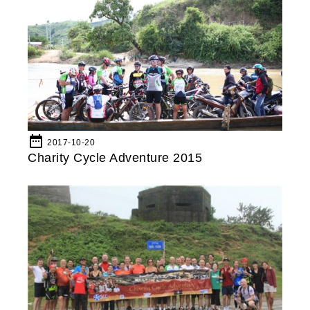
date_range
2017-10-20
Charity Cycle Adventure 2015