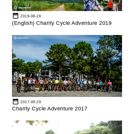
date_range
2019-08-28
(English) Charity Cycle Adventure 2019
date_range
2017-09-29
Charity Cycle Adventure 2017