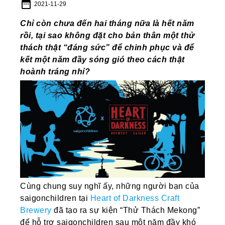
date_range
2021-11-29
Chỉ còn chưa đến hai tháng nữa là hết năm
rồi, tại sao không đặt cho bản thân một thử
thách thật “đáng sức” để chinh phục và để
kết một năm đầy sóng gió theo cách thật
hoành tráng nhỉ?
Cùng chung suy nghĩ ấy, những người bạn của
saigonchildren tại
Heart of Darkness Craft
Brewery
đã tạo ra sự kiện “Thử Thách Mekong”
để hỗ trợ saigonchildren sau một năm đầy khó