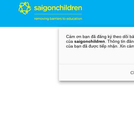
Cám ơn bạn đã đăng ký theo dõi bả
của
saigonchildren
. Thông tin đăn
của bạn đã được tiếp nhận. Xin cả
C