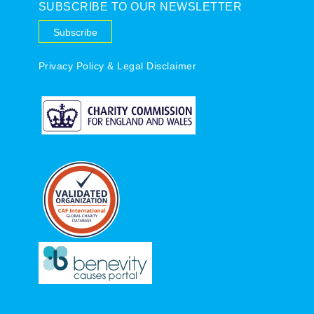
SUBSCRIBE TO OUR NEWSLETTER
Subscribe
Privacy Policy & Legal Disclaimer