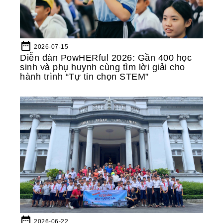
date_range
2026-07-15
Diễn đàn PowHERful 2026: Gần 400 học
sinh và phụ huynh cùng tìm lời giải cho
hành trình “Tự tin chọn STEM”
date_range
2026-06-22