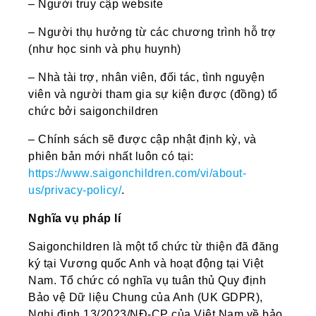
– Người truy cập website
– Người thụ hưởng từ các chương trình hỗ trợ
(như học sinh và phụ huynh)
– Nhà tài trợ, nhân viên, đối tác, tình nguyện
viên và người tham gia sự kiện được (đồng) tổ
chức bởi saigonchildren
– Chính sách sẽ được cập nhật định kỳ, và
phiên bản mới nhất luôn có tại:
https://www.saigonchildren.com/vi/about-
us/privacy-policy/
.
Nghĩa vụ pháp lí
Saigonchildren là một tổ chức từ thiện đã đăng
ký tại Vương quốc Anh và hoạt động tại Việt
Nam. Tổ chức có nghĩa vụ tuân thủ Quy định
Bảo vệ Dữ liệu Chung của Anh (UK GDPR),
Nghị định 13/2023/NĐ-CP của Việt Nam về bảo