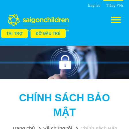
English
Tiếng Việt
TÀI TRỢ
ĐỠ ĐẦU TRẺ
CHÍNH SÁCH BẢO
MẬT
Trang chủ
Về chúng tôi
Chính sách Bảo